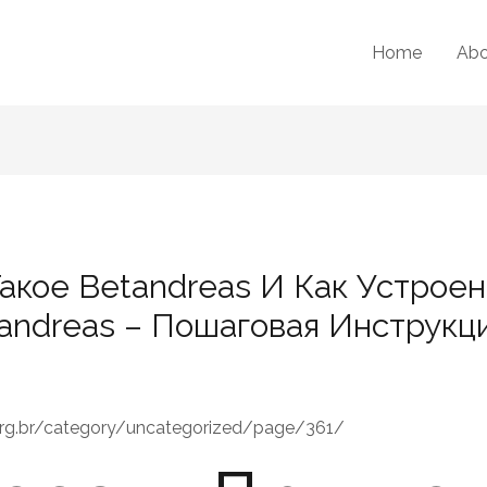
Home
Abo
Такое Betandreas И Как Устрое
andreas – Пошаговая Инструкц
.org.br/category/uncategorized/page/361/