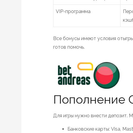
VIP-программа
Пер
кэш
Все бонусы имеют условия отыгрыш
готов помочь.
Пополнение С
Для игры нужно внести депозит. 
Банковские карты: Visa, Mast