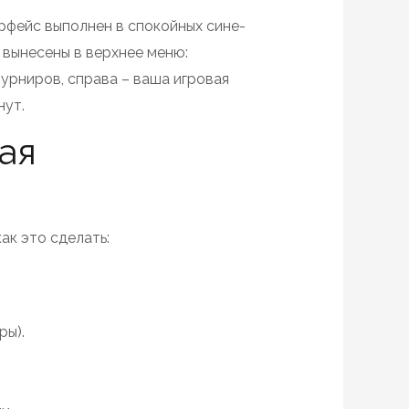
ерфейс выполнен в спокойных сине-
 вынесены в верхнее меню:
турниров, справа – ваша игровая
нут.
ая
ак это сделать:
ры).