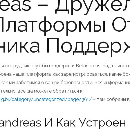
reas – Друж
Платформы О
ника Поддер
, я сотрудник службы поддержки Betandreas. Рад привет
троена наша платформа, как зарегистрироваться, какие бо
, как мы заботимся о вашей безопасности. Вся информация
тельно, всегда можете обратиться к
.org.br/category/uncategorized/page/361/
– там собраны в
tandreas И Как Устрое