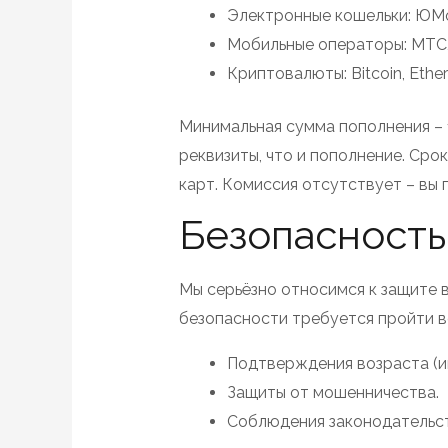
Электронные кошельки: ЮMo
Мобильные операторы: МТС,
Криптовалюты: Bitcoin, Ethe
Минимальная сумма пополнения – 
реквизиты, что и пополнение. Срок
карт. Комиссия отсутствует – вы
Безопасность
Мы серьёзно относимся к защите 
безопасности требуется пройти в
Подтверждения возраста (иг
Защиты от мошенничества.
Соблюдения законодательст