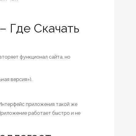
 Где Скачать
вторяет функционал сайта, но
ная версия»).
 Интерфейс приложения такой же
. Приложение работает быстро и не