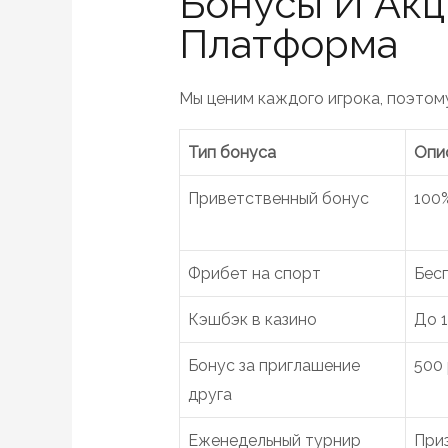
Бонусы И Акц
Платформа
Мы ценим каждого игрока, поэтом
Тип бонуса
Опи
Приветственный бонус
100%
Фрибет на спорт
Бесп
Кэшбэк в казино
До 
Бонус за приглашение
500 
друга
Еженедельный турнир
При