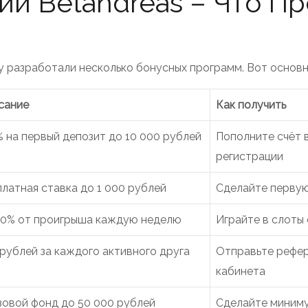
ии Betandreas – Что Пр
у разработали несколько бонусных программ. Вот основн
сание
Как получить
 на первый депозит до 10 000 рублей
Пополните счёт в
регистрации
латная ставка до 1 000 рублей
Сделайте первую
10% от проигрыша каждую неделю
Играйте в слоты
рублей за каждого активного друга
Отправьте рефер
кабинета
зовой фонд до 50 000 рублей
Сделайте миниму