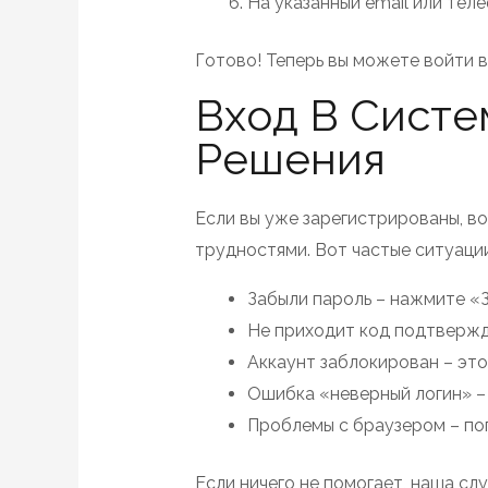
На указанный email или тел
Готово! Теперь вы можете войти в
Вход В Сист
Решения
Если вы уже зарегистрированы, во
трудностями. Вот частые ситуации
Забыли пароль – нажмите «З
Не приходит код подтвержде
Аккаунт заблокирован – это
Ошибка «неверный логин» –
Проблемы с браузером – поп
Если ничего не помогает, наша с