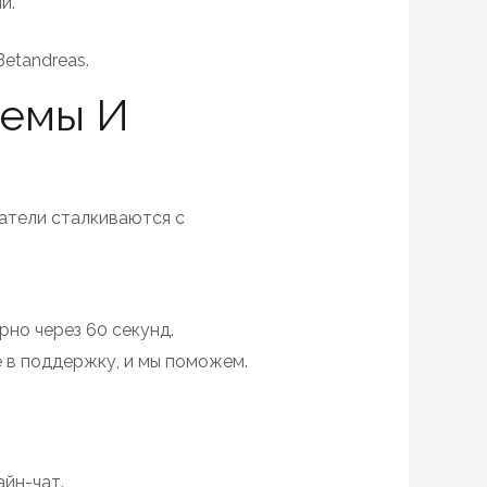
и.
etandreas.
лемы И
ватели сталкиваются с
но через 60 секунд.
 в поддержку, и мы поможем.
йн-чат.