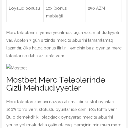
Loyallıq bonusu
10x (bonus
250 AZN
məbləği)
Mərc tələblərinin yerinə yetirilməsi üçün vaxt məhdudiyyəti
var. Adətən 7 gün ərzində mərc tələblərini tamamlamaq
lazımdır. Əks halda bonus itirilir. Həmçinin bəzi oyunlar mərc
tələblərinə daha az töhfə verir.
Mostbet Mərc Tələblərində
Gizli Məhdudiyyətlər
Mərc tələbləri zamanı nəzərə alınmalıdır ki, slot oyunları
100% töhfə verir, stolüstü oyunlar isə cəmi 10% töhfə verir.
Bu o deməkdir ki, blackjack oynayaraq mərc tələblərini
yerinə yetirmək daha çətin olacaq. Həmçinin minimum mərc