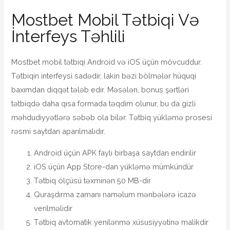
Mostbet Mobil Tətbiqi Və
İnterfeys Təhlili
Mostbet mobil tətbiqi Android və iOS üçün mövcuddur.
Tətbiqin interfeysi sadədir, lakin bəzi bölmələr hüquqi
baxımdan diqqət tələb edir. Məsələn, bonus şərtləri
tətbiqdə daha qısa formada təqdim olunur, bu da gizli
məhdudiyyətlərə səbəb ola bilər. Tətbiq yükləmə prosesi
rəsmi saytdan aparılmalıdır.
Android üçün APK faylı birbaşa saytdan endirilir
iOS üçün App Store-dan yükləmə mümkündür
Tətbiq ölçüsü təxminən 50 MB-dir
Quraşdırma zamanı naməlum mənbələrə icazə
verilməlidir
Tətbiq avtomatik yenilənmə xüsusiyyətinə malikdir