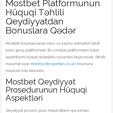
Mostbet Platformunun
Hüquqi Təhlili
Qeydiyyatdan
Bonuslara Qədər
Mostbet Azərbaycanda mərc və kazino xidmətləri təklif
edən geniş platformadır. Bu icmalda platformanın bütün
aspektlərini hüquqi dəqiqliklə nəzərdən keçirəcəyik. Ətraflı
məlumat üçün
ministryofproperties.co.uk
resursuna
müraciət edə bilərsiniz.
Mostbet Qeydiyyat
Prosedurunun Hüquqi
Aspektləri
Qeydiyyat prosesi şəxsi məlumatların qorunması