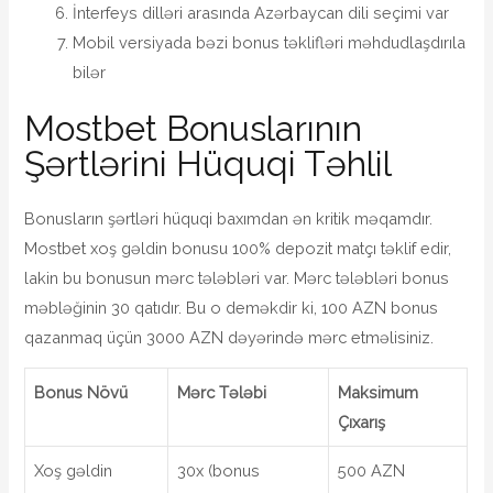
İnterfeys dilləri arasında Azərbaycan dili seçimi var
Mobil versiyada bəzi bonus təklifləri məhdudlaşdırıla
bilər
Mostbet Bonuslarının
Şərtlərini Hüquqi Təhlil
Bonusların şərtləri hüquqi baxımdan ən kritik məqamdır.
Mostbet xoş gəldin bonusu 100% depozit matçı təklif edir,
lakin bu bonusun mərc tələbləri var. Mərc tələbləri bonus
məbləğinin 30 qatıdır. Bu o deməkdir ki, 100 AZN bonus
qazanmaq üçün 3000 AZN dəyərində mərc etməlisiniz.
Bonus Növü
Mərc Tələbi
Maksimum
Çıxarış
Xoş gəldin
30x (bonus
500 AZN