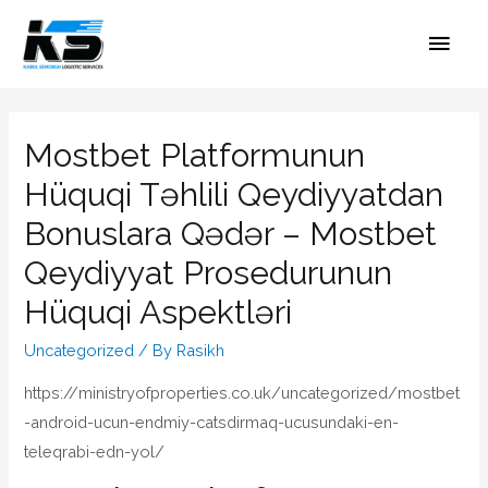
Mostbet Platformunun
Hüquqi Təhlili Qeydiyyatdan
Bonuslara Qədər – Mostbet
Qeydiyyat Prosedurunun
Hüquqi Aspektləri
Uncategorized
/ By
Rasikh
https://ministryofproperties.co.uk/uncategorized/mostbet
-android-ucun-endmiy-catsdirmaq-ucusundaki-en-
teleqrabi-edn-yol/