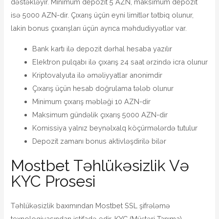
dəstəkləyir. Minimum depozit 5 AZN, maksimum depozit
isə 5000 AZN-dir. Çıxarış üçün eyni limitlər tətbiq olunur,
lakin bonus çıxarışları üçün ayrıca məhdudiyyətlər var.
Bank kartı ilə depozit dərhal hesaba yazılır
Elektron pulqabı ilə çıxarış 24 saat ərzində icra olunur
Kriptovalyuta ilə əməliyyatlar anonimdir
Çıxarış üçün hesab doğrulama tələb olunur
Minimum çıxarış məbləği 10 AZN-dir
Maksimum gündəlik çıxarış 5000 AZN-dir
Komissiya yalnız beynəlxalq köçürmələrdə tutulur
Depozit zamanı bonus aktivləşdirilə bilər
Mostbet Təhlükəsizlik Və
KYC Prosesi
Təhlükəsizlik baxımından Mostbet SSL şifrələmə
texnologiyasından istifadə edir. KYC (Müştəri Tanıma)