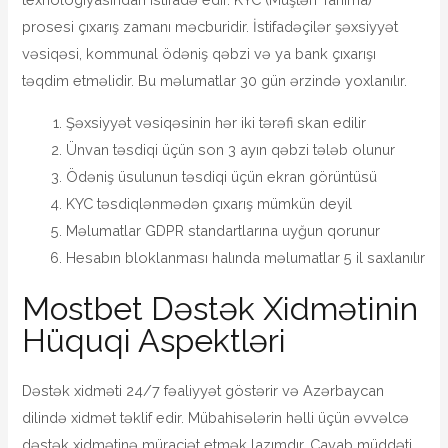
prosesi çıxarış zamanı məcburidir. İstifadəçilər şəxsiyyət
vəsiqəsi, kommunal ödəniş qəbzi və ya bank çıxarışı
təqdim etməlidir. Bu məlumatlar 30 gün ərzində yoxlanılır.
Şəxsiyyət vəsiqəsinin hər iki tərəfi skan edilir
Ünvan təsdiqi üçün son 3 ayın qəbzi tələb olunur
Ödəniş üsulunun təsdiqi üçün ekran görüntüsü
KYC təsdiqlənmədən çıxarış mümkün deyil
Məlumatlar GDPR standartlarına uyğun qorunur
Hesabın bloklanması halında məlumatlar 5 il saxlanılır
Mostbet Dəstək Xidmətinin
Hüquqi Aspektləri
Dəstək xidməti 24/7 fəaliyyət göstərir və Azərbaycan
dilində xidmət təklif edir. Mübahisələrin həlli üçün əvvəlcə
dəstək xidmətinə müraciət etmək lazımdır. Cavab müddəti