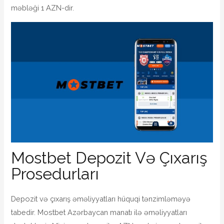
məbləği 1 AZN-dir.
Mostbet Depozit Və Çıxarış
Prosedurları
Depozit və çıxarış əməliyyatları hüquqi tənzimləməyə
tabedir. Mostbet Azərbaycan manatı ilə əməliyyatları