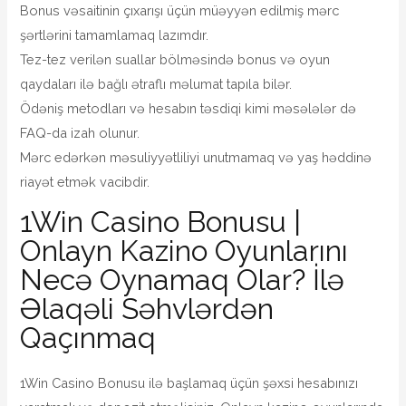
Bonus vəsaitinin çıxarışı üçün müəyyən edilmiş mərc
şərtlərini tamamlamaq lazımdır.
Tez-tez verilən suallar bölməsində bonus və oyun
qaydaları ilə bağlı ətraflı məlumat tapıla bilər.
Ödəniş metodları və hesabın təsdiqi kimi məsələlər də
FAQ-da izah olunur.
Mərc edərkən məsuliyyətliliyi unutmamaq və yaş həddinə
riayət etmək vacibdir.
1Win Casino Bonusu |
Onlayn Kazino Oyunlarını
Necə Oynamaq Olar? İlə
Əlaqəli Səhvlərdən
Qaçınmaq
1Win Casino Bonusu ilə başlamaq üçün şəxsi hesabınızı