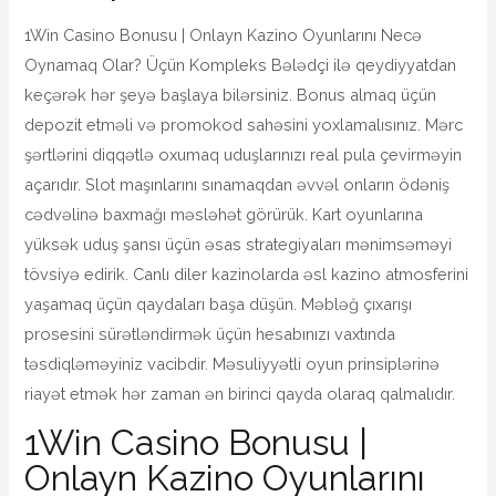
1Win Casino Bonusu | Onlayn Kazino Oyunlarını Necə
Oynamaq Olar? Üçün Kompleks Bələdçi ilə qeydiyyatdan
keçərək hər şeyə başlaya bilərsiniz. Bonus almaq üçün
depozit etməli və promokod sahəsini yoxlamalısınız. Mərc
şərtlərini diqqətlə oxumaq uduşlarınızı real pula çevirməyin
açarıdır. Slot maşınlarını sınamaqdan əvvəl onların ödəniş
cədvəlinə baxmağı məsləhət görürük. Kart oyunlarına
yüksək uduş şansı üçün əsas strategiyaları mənimsəməyi
tövsiyə edirik. Canlı diler kazinolarda əsl kazino atmosferini
yaşamaq üçün qaydaları başa düşün. Məbləğ çıxarışı
prosesini sürətləndirmək üçün hesabınızı vaxtında
təsdiqləməyiniz vacibdir. Məsuliyyətli oyun prinsiplərinə
riayət etmək hər zaman ən birinci qayda olaraq qalmalıdır.
1Win Casino Bonusu |
Onlayn Kazino Oyunlarını