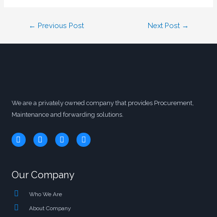
←
Previous Post
Next Post
→
We are a privately owned company that provides Procurement,
Maintenance and forwarding solutions.
Our Company
Who We Are
About Company