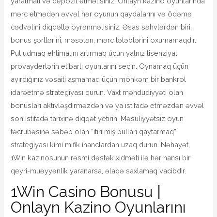
yaratmalı və depozit etməlisiniz. Onlayn kazino oyunlarında
mərc etmədən əvvəl hər oyunun qaydalarını və ödəmə
cədvəlini diqqətlə öyrənməlisiniz. Əsas səhvlərdən biri,
bonus şərtlərini, məsələn, mərc tələblərini oxumamaqdır.
Pul udmaq ehtimalını artırmaq üçün yalnız lisenziyalı
provayderlərin etibarlı oyunlarını seçin. Oynamaq üçün
ayırdığınız vəsaiti aşmamaq üçün möhkəm bir bankrol
idarəetmə strategiyası qurun. Vaxt məhdudiyyəti olan
bonusları aktivləşdirməzdən və ya istifadə etməzdən əvvəl
son istifadə tarixinə diqqət yetirin. Məsuliyyətsiz oyun
təcrübəsinə səbəb olan “itirilmiş pulları qaytarmaq”
strategiyası kimi mifik inanclardan uzaq durun. Nəhayət,
1Win kazinosunun rəsmi dəstək xidməti ilə hər hansı bir
qeyri-müəyyənlik yaranarsa, əlaqə saxlamaq vacibdir.
1Win Casino Bonusu |
Onlayn Kazino Oyunlarını