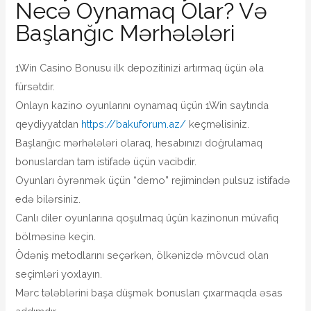
Necə Oynamaq Olar? Və
Başlanğıc Mərhələləri
1Win Casino Bonusu ilk depozitinizi artırmaq üçün əla
fürsətdir.
Onlayn kazino oyunlarını oynamaq üçün 1Win saytında
qeydiyyatdan
https://bakuforum.az/
keçməlisiniz.
Başlanğıc mərhələləri olaraq, hesabınızı doğrulamaq
bonuslardan tam istifadə üçün vacibdir.
Oyunları öyrənmək üçün “demo” rejimindən pulsuz istifadə
edə bilərsiniz.
Canlı diler oyunlarına qoşulmaq üçün kazinonun müvafiq
bölməsinə keçin.
Ödəniş metodlarını seçərkən, ölkənizdə mövcud olan
seçimləri yoxlayın.
Mərc tələblərini başa düşmək bonusları çıxarmaqda əsas