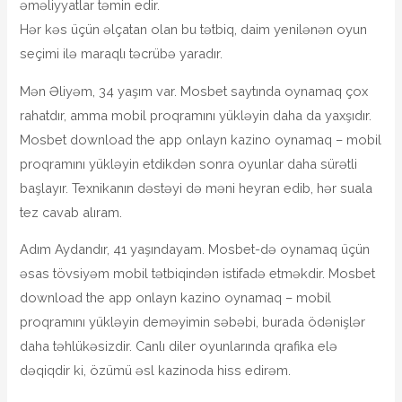
əməliyyatlar təmin edir.
Hər kəs üçün əlçatan olan bu tətbiq, daim yenilənən oyun
seçimi ilə maraqlı təcrübə yaradır.
Mən Əliyəm, 34 yaşım var. Mosbet saytında oynamaq çox
rahatdır, amma mobil proqramını yükləyin daha da yaxşıdır.
Mosbet download the app onlayn kazino oynamaq – mobil
proqramını yükləyin etdikdən sonra oyunlar daha sürətli
başlayır. Texnikanın dəstəyi də məni heyran edib, hər suala
tez cavab alıram.
Adım Aydandır, 41 yaşındayam. Mosbet-də oynamaq üçün
əsas tövsiyəm mobil tətbiqindən istifadə etməkdir. Mosbet
download the app onlayn kazino oynamaq – mobil
proqramını yükləyin deməyimin səbəbi, burada ödənişlər
daha təhlükəsizdir. Canlı diler oyunlarında qrafika elə
dəqiqdir ki, özümü əsl kazinoda hiss edirəm.