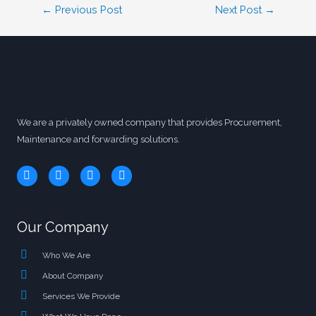
←
Previous Post
Next Post
→
We are a privately owned company that provides Procurement,
Maintenance and forwarding solutions.
Our Company
Who We Are
About Company
Services We Provide