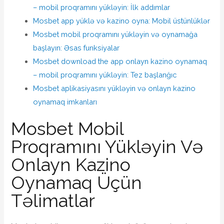
– mobil proqramını yükləyin: İlk addımlar
Mosbet app yüklə və kazino oyna: Mobil üstünlüklər
Mosbet mobil proqramını yükləyin və oynamağa
başlayın: Əsas funksiyalar
Mosbet download the app onlayn kazino oynamaq
– mobil proqramını yükləyin: Tez başlanğıc
Mosbet aplikasiyasını yükləyin və onlayn kazino
oynamaq imkanları
Mosbet Mobil
Proqramını Yükləyin Və
Onlayn Kazino
Oynamaq Üçün
Təlimatlar