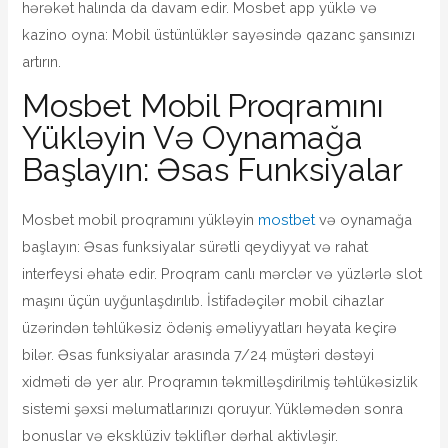
hərəkət halında da davam edir. Mosbet app yüklə və
kazino oyna: Mobil üstünlüklər sayəsində qazanc şansınızı
artırın.
Mosbet Mobil Proqramını
Yükləyin Və Oynamağa
Başlayın: Əsas Funksiyalar
Mosbet mobil proqramını yükləyin
mostbet
və oynamağa
başlayın: Əsas funksiyalar sürətli qeydiyyat və rahat
interfeysi əhatə edir. Proqram canlı mərclər və yüzlərlə slot
maşını üçün uyğunlaşdırılıb. İstifadəçilər mobil cihazlar
üzərindən təhlükəsiz ödəniş əməliyyatları həyata keçirə
bilər. Əsas funksiyalar arasında 7/24 müştəri dəstəyi
xidməti də yer alır. Proqramın təkmilləşdirilmiş təhlükəsizlik
sistemi şəxsi məlumatlarınızı qoruyur. Yükləmədən sonra
bonuslar və eksklüziv təkliflər dərhal aktivləşir.