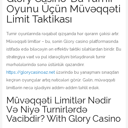
Oyunu Üçün Müvəqqəti
Limit Taktikası
Turnir oyunlarında rəqabət qızışanda hər qərarın çəkisi artır.
Müvəqqəti limitlər – bu, sənin Glory casino platformasında
istifadə edə biləcəyin ən effektiv taktiki silahlardan biridir. Bu
strategiya vaxt və pul idarəçiliyini birləşdirərək turnir
mərhələlərində sənə üstünlük qazandırır.
https://glorycasinoaz.net
üzərində bu yanaşmanı sınaqdan
keçirən oyunçular artıq nəticələri görür. Gəlin, müvəqqəti
limitlərin necə işlədiyini addım-addım təhlil edək.
Müvəqqəti Limitlər Nədir
Və Niyə Turnirlərdə
Vacibdir? With Glory Casino