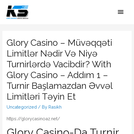
Glory Casino – Müvəqqəti
Limitlər Nədir Və Niyə
Turnirlərdə Vacibdir? With
Glory Casino – Addım 1 –
Turnir Başlamazdan Əvvəl
Limitləri Təyin Et
Uncategorized
/ By
Rasikh
https://glorycasinoaz.net/
Glory Casino-Da Turnir