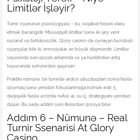
Limitlər İşləyir?
Turnir oyununun psixologiyası – bu, rəqabət hissini idarə
etmək bacarığıdır. Müvəqqəti limitlər sənə iki şey verir:
nəzarət və təhlükəsizlik. Glory casino-da oynayan təcrübəli
oyunçular bilir ki, emosiyalar ən böyük düşməndir. Limitlər
sayəsində sən qəzəb anlarında və ya həddindən artıq
həyəcanda səhvlərdən qaçırsan.
Praktiki nümunə: bir turnirdə ardıcıl uduzduqdan sonra fasilə
qoymaq sənə yenidən fokuslanmağa kömək edir. 5
dəqiqəlik fasilə ərzində nəfəs al, su iç, strategiyanı yenidən
düşün. Bu sadə addım səni itkilərdən qoruya bilər.
Addım 6 – Nümunə – Real
Turnir Ssenarisi At Glory
Casino