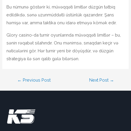
Bu nümunə göstərir ki, müvəqqəti limitlər düzgün tətbiq
edildikdə, sənə uzunmüddətli üstünlük qazandırır. Şans
həmişə var, amma taktika onu idarə etməyə kömək edir.
Glory casino-da turnir oyunlarında müvəqqəti limitlər – bu,
sənin rəqabət silahındır. Onu mənimsə, sınaqdan keçir və
nəticələrini gör. Hər turnir yeni bir döyüşdür, və düzgün
strategiya ilə sən qalib gələ bilərsən.
←
Previous Post
Next Post
→