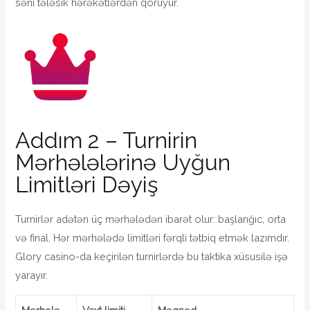
səni tələsik hərəkətlərdən qoruyur.
Addım 2 – Turnirin
Mərhələlərinə Uyğun
Limitləri Dəyiş
Turnirlər adətən üç mərhələdən ibarət olur: başlanğıc, orta
və final. Hər mərhələdə limitləri fərqli tətbiq etmək lazımdır.
Glory casino-da keçirilən turnirlərdə bu taktika xüsusilə işə
yarayır.