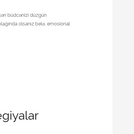
ərkən büdcənizi düzgün
lağında olsanız belə, emosional
giyalar