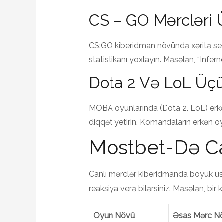
CS – GO Mərcləri 
CS:GO kiberidman növündə xəritə seç
statistikanı yoxlayın. Məsələn, “Infer
Dota 2 Və LoL Üçü
MOBA oyunlarında (Dota 2, LoL) erkən
diqqət yetirin. Komandaların erkən oyu
Mostbet-Də Can
Canlı mərclər kiberidmanda böyük üstü
reaksiya verə bilərsiniz. Məsələn, b
Oyun Növü
Əsas Mərc Nö