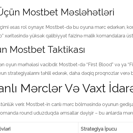
Üçün Mostbet Məsləhətləri
imi əsas rol oynayır. Mostbet-də bu oyuna mərc edərkən, koma
no” xəritəsində yüksək qalibiyyət faizinə malik komandalara üst
n Mostbet Taktikası
 oyun mərhələsi vacibdir. Mostbet-də “First Blood” və ya “Fi
n strategiyalarını təhlil edərək, daha dəqiq proqnozlar verə bi
lı Mərclər Və Vaxt İdarə
nlük verir. Mostbet-in canlı mərc bölməsində oyunun gedişatını
ir komanda round uduzduqda əmsallar dəyişir – bu anlarda mərc 
vləri
Strategiya İpucu