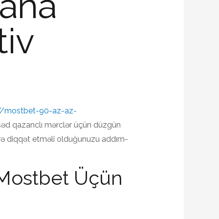
mana
iv
://mostbet-90-az-az-
qsəd qazanclı mərclər üçün düzgün
ərə diqqət etməli olduğunuzu addım-
– Mostbet Üçün