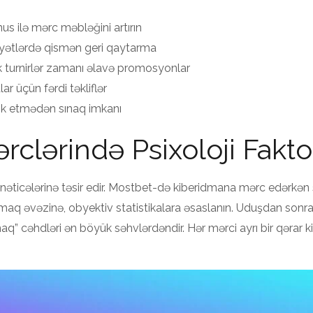
s ilə mərc məbləğini artırın
yyətlərdə qismən geri qaytarma
k turnirlər zamanı əlavə promosyonlar
r üçün fərdi təkliflər
isk etmədən sınaq imkanı
clərində Psixoloji Fakto
c nəticələrinə təsir edir. Mostbet-də kiberidmana mərc edərkən
q əvəzinə, obyektiv statistikalara əsaslanın. Uduşdan sonr
q” cəhdləri ən böyük səhvlərdəndir. Hər mərci ayrı bir qərar 