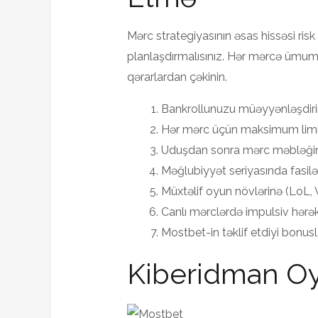
Mərc strategiyasının əsas hissəsi ri
planlaşdırmalısınız. Hər mərcə ümum
qərarlardan çəkinin.
Bankrollunuzu müəyyənləşdirin
Hər mərc üçün maksimum limit
Uduşdan sonra mərc məbləğini 
Məğlubiyyət seriyasında fasilə 
Müxtəlif oyun növlərinə (LoL,
Canlı mərclərdə impulsiv hərə
Mostbet-in təklif etdiyi bonusl
Kiberidman Oyu