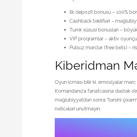
İlk depozit bonusu – 100% bonu
Cashback təklifləri – məğlubi
Turnir xüsusi bonusları – böyü
VIP proqramlar – aktiv oyunçula
Pulsuz mərclər (free bets) – r
Kiberidman Mər
Oyun icması bilir ki, emosiyalar mər
Komandanıza fanatcasına dəstək olma
məğlubiyyətdən sonra “tərsini çıxarma
nəticələri unutmayın.